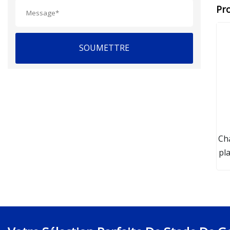
Pr
SOUMETTRE
Cha
pl