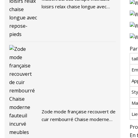
loisirs relax chaise longue avec
repose-pieds
Par
tai
Em
App
St
Ma
Zode mode française recouvert de
Lie
cuir rembourré Chaise moderne
Pro
fauteuil incurvé meubles d'hôtel
aile arrière salon canapé chaise
En 