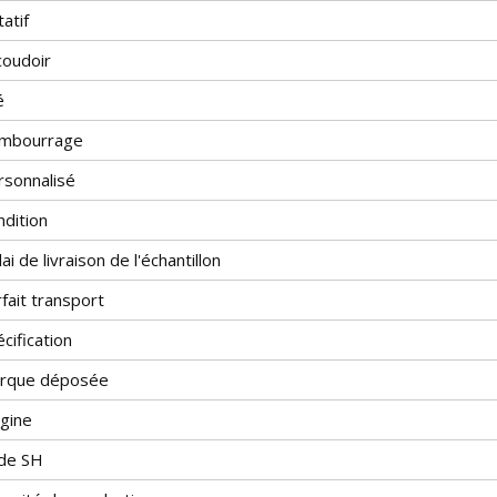
atif
coudoir
é
mbourrage
rsonnalisé
ndition
ai de livraison de l'échantillon
fait transport
cification
rque déposée
igine
de SH