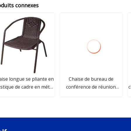
oduits connexes
ise longue se pliante en
Chaise de bureau de
astique de cadre en métal
conférence de réunion
c
de meubles de bureau
noire de visiteur de filet en
extérieurs
plastique de roues bon
marché de pivot
ergonomique moderne de
maille