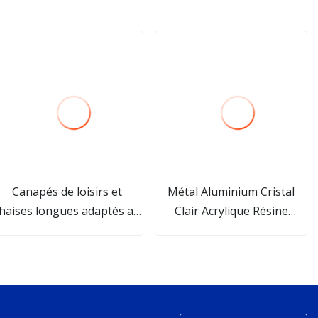
Canapés de loisirs et
Métal Aluminium Cristal
haises longues adaptés au
Clair Acrylique Résine
salon, à la chambre
Plastique Mariage Tiffany
Chiavari Chaise/Chaise
Chiavari