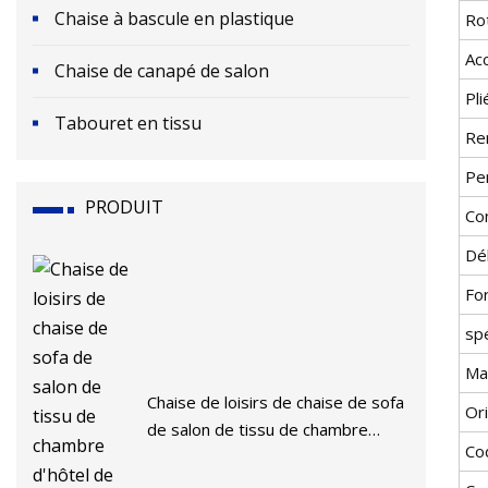
Chaise à bascule en plastique
Rot
Ac
Chaise de canapé de salon
Pli
Tabouret en tissu
Re
Pe
PRODUIT
Co
Dél
For
spé
Ma
Chaise de loisirs de chaise de sofa
Or
de salon de tissu de chambre
Co
d'hôtel de meubles nordiques
d'hôtel