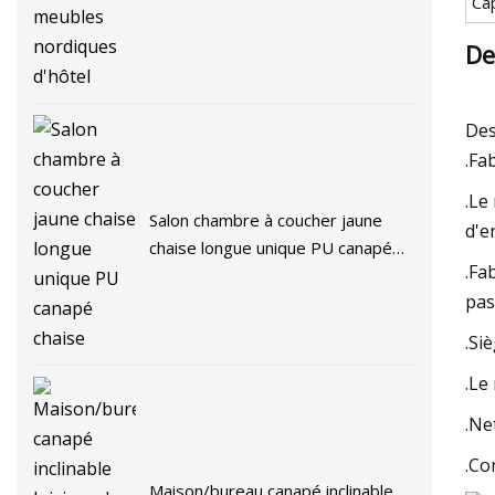
Ca
De
Des
.Fa
.Le
Salon chambre à coucher jaune
d'e
chaise longue unique PU canapé
.Fa
chaise
pas
.Si
.Le
.Ne
.Co
Maison/bureau canapé inclinable