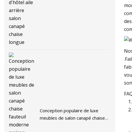
longue
mon
com
des
com
Nos
.Fa
fab
vou
son
FA
Conception populaire de luxe
meubles de salon canapé chaise
fauteuil moderne maison chaise