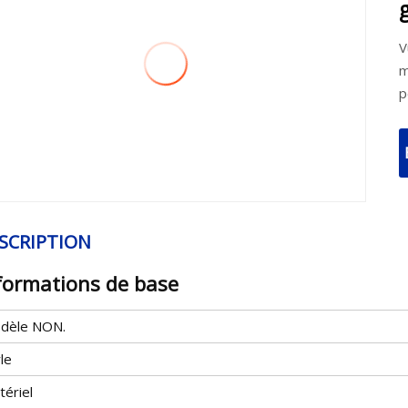
V
m
p
SCRIPTION
formations de base
dèle NON.
le
tériel