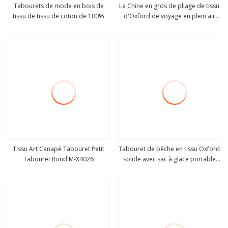
Tabourets de mode en bois de
La Chine en gros de pliage de tissu
tissu de tissu de coton de 100%
d'Oxford de voyage en plein air
Voir plus
Voir plus
tabouret de pêche pliable
Tissu Art Canapé Tabouret Petit
Tabouret de pêche en tissu Oxford
Tabouret Rond M-X4026
solide avec sac à glace portable
Voir plus
Voir plus
multifonctionnel pour chaise
pliante