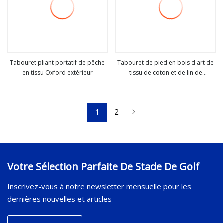
Tabouret pliant portatif de pêche
Tabouret de pied en bois d'art de
en tissu Oxford extérieur
tissu de coton et de lin de
Voir plus
Voir plus
nostalgie rétro dans le tabouret de
chaussures (M-X3185)
1
2
Votre Sélection Parfaite De Stade De Golf
Inscrivez-vous à notre newsletter mensuelle pour les
dernières nouvelles et articles