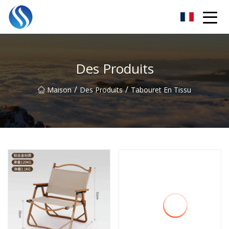
Skyline Solutions Co., Ltd.
Des Produits
/
/
Maison
Des Produits
Tabouret En Tissu