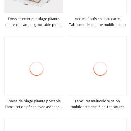
Dossier extérieur plage pliante
Accueil Poufs en tissu carré
chaise de camping portable pique-
Tabouret de canapé multifonction
Voir plus
Voir plus
nique jardin tabouret de pêche
Wyz21919
Chaise de plage pliante portable
Tabouret multicolore salon
Tabouret de pêche avec ascenseur
multifonctionnel 5 en 1 tabouret
Voir plus
Voir plus
et parapluie Camping Accessoires
bas nordique appartement Textile
Meubles Extérieur Tissu Oxford
tissu Table à manger tabouret de
Wyz20333
rangement pliant